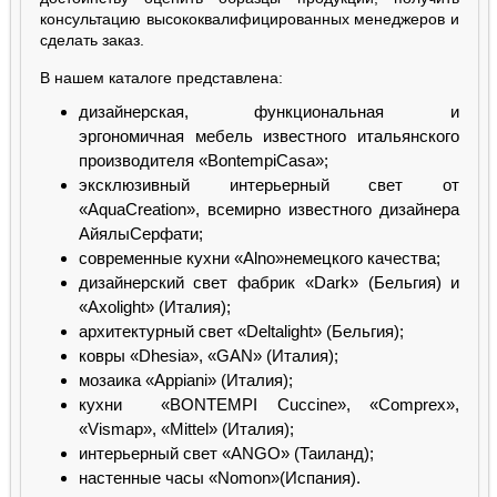
консультацию высококвалифицированных менеджеров и
сделать заказ.
В нашем каталоге представлена:
дизайнерская, функциональная и
эргономичная мебель известного итальянского
производителя «BontempiCasa»;
эксклюзивный интерьерный свет от
«AquaCreation», всемирно известного дизайнера
АйялыСерфати;
современные кухни «Alno»немецкого качества;
дизайнерский свет фабрик «Dark» (Бельгия) и
«Axolight» (Италия);
архитектурный свет «Deltalight» (Бельгия);
ковры «Dhesia», «GAN» (Италия);
мозаика «Appiani» (Италия);
кухни «BONTEMPI Cuccine», «Comprex»,
«Vismap», «Mittel» (Италия);
интерьерный свет «ANGO» (Таиланд);
настенные часы «Nomon»(Испания).